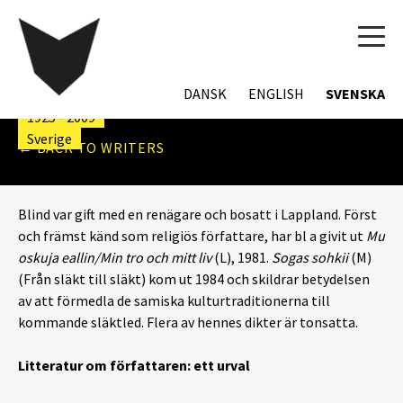
TOG
NAVI
ELLEN-SYLVIA BLIND
DANSK
ENGLISH
SVENSKA
1925 - 2009
Sverige
← BACK TO WRITERS
Blind var gift med en renägare och bosatt i Lappland. Först
och främst känd som religiös författare, har bl a givit ut
Mu
oskuja eallin/Min tro och mitt liv
(L), 1981.
Sogas sohkii
(M)
(Från släkt till släkt) kom ut 1984 och skildrar betydelsen
av att förmedla de samiska kulturtraditionerna till
kommande släktled. Flera av hennes dikter är tonsatta.
Litteratur om författaren: ett urval