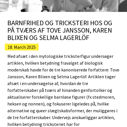
BARNFRIHED OG TRICKSTERI HOS OG
PÅ TVÆRS AF TOVE JANSSON, KAREN
BLIXEN OG SELMA LAGERLÖF
18. March 2025
Med afsæt i den mytologiske tricksterfigur undersøger
artiklen, hvilken betydning fravalget af biologisk
moderskab havde for de tre kanoniserede forfattere: Tove
Jansson, Karen Blixen og Selma Lagerlöf. Artiklen tager
afsæt i en undersøgelse af, hvordan de tre
forfatterskaber på tværs af hinanden genfortolker og
aktualiserer forskellige barnløse figurer (fx stedmoren,
heksen og nonnen), og fokuserer ligeledes på, hvilke
alternative og queer slægtskabsformer, der muliggøres i
de tre forfatterskaber. Undervejs anskueliggør artiklen,
hvilken betydning tricksteriet har for