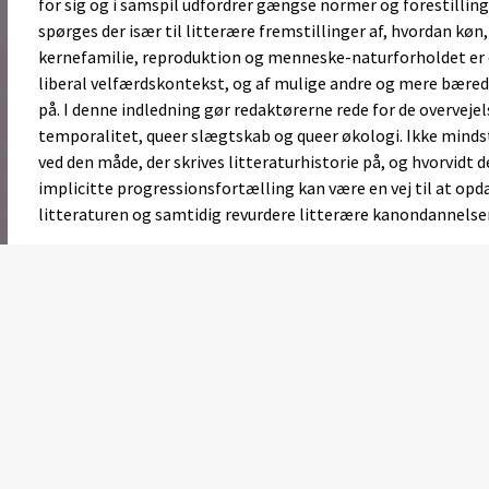
for sig og i samspil udfordrer gængse normer og forestilling
spørges der især til litterære fremstillinger af, hvordan køn,
kernefamilie, reproduktion og menneske-naturforholdet er 
liberal velfærdskontekst, og af mulige andre og mere bære
på. I denne indledning gør redaktørerne rede for de overvejel
temporalitet, queer slægtskab og queer økologi. Ikke mindst
ved den måde, der skrives litteraturhistorie på, og hvorvidt
implicitte progressionsfortælling kan være en vej til at opd
litteraturen og samtidig revurdere litterære kanondannelser