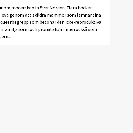
tur om moderskap in över Norden. Flera böcker
 leva genom att skildra mammor som lämnar sina
t queerbegrepp som betonar den icke-reproduktiva
ärnfamiljsnorm och pronatalism, men också som
derna.