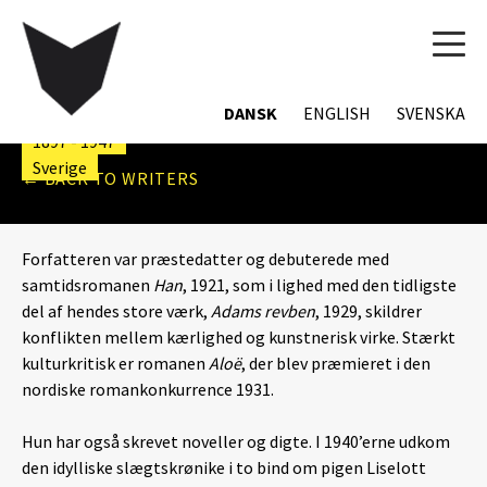
TOG
NAVI
PY SÖRMAN
DANSK
ENGLISH
SVENSKA
1897 - 1947
Sverige
← BACK TO WRITERS
Forfatteren var præstedatter og debuterede med
samtidsromanen
Han
, 1921, som i lighed med den tidligste
del af hendes store værk,
Adams revben
, 1929, skildrer
konflikten mellem kærlighed og kunstnerisk virke. Stærkt
kulturkritisk er romanen
Aloë
, der blev præmieret i den
nordiske romankonkurrence 1931.
Hun har også skrevet noveller og digte. I 1940’erne udkom
den idylliske slægtskrønike i to bind om pigen Liselott