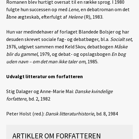
Romanen blev hurtigt oversat til en række sprog. I 1980
fulgte hun successen op med
Lene
, en debatroman om det
åbne ægteskab, efterfulgt af
Helene
(R), 1983.
Hun var medindehaver af forlaget Blandede Bolsjer og har
desuden skrevet sociale fag- og debatbøger, bl.a.
Socialt set
,
1976, udgivet sammen med Keld Skov, debatbogen
Måske
blir
du gammel
, 1979, og debat- og opslagsbogen
En bog
uden navn – om det man ikke taler om
, 1985.
Udvalgt litteratur om forfatteren
Stig Dalager og Anne-Marie Mai:
Danske kvindelige
forfattere
, bd. 2, 1982
Peter Holst (red.):
Dansk litteraturhistorie
, bd. 8, 1984
ARTIKLER OM FORFATTEREN