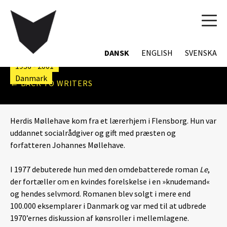
TOG
NAVI
HERDIS MØLLEHAVE
DANSK
ENGLISH
SVENSKA
1936 - 2001
Danmark
← BACK TO WRITERS
Herdis Møllehave kom fra et lærerhjem i Flensborg. Hun var
uddannet socialrådgiver og gift med præsten og
forfatteren Johannes Møllehave.
I 1977 debuterede hun med den omdebatterede roman
Le
,
der fortæller om en kvindes forelskelse i en »knudemand«
og hendes selvmord. Romanen blev solgt i mere end
100.000 eksemplarer i Danmark og var med til at udbrede
1970’ernes diskussion af kønsroller i mellemlagene.