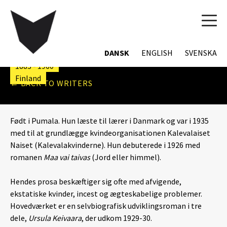
TOG
NAVI
ELSA HEPORAUTA
DANSK
ENGLISH
SVENSKA
1883 - 1960
Finland
← BACK TO WRITERS
Født i Pumala. Hun læste til lærer i Danmark og var i 1935
med til at grundlægge kvindeorganisationen Kalevalaiset
Naiset (Kalevalakvinderne). Hun debuterede i 1926 med
romanen
Maa vai taivas
(Jord eller himmel).
Hendes prosa beskæftiger sig ofte med afvigende,
ekstatiske kvinder, incest og ægteskabelige problemer.
Hovedværket er en selvbiografisk udviklingsroman i tre
dele,
Ursula Keivaara
, der udkom 1929-30.