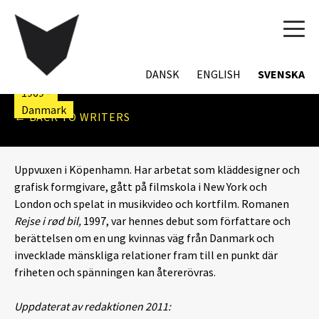
TOG
MIRJAM BASTIAN
NAVI
WECHSELMANN
DANSK
ENGLISH
SVENSKA
1969 -
Danmark
← BACK TO WRITERS
Uppvuxen i Köpenhamn. Har arbetat som kläddesigner och
grafisk formgivare, gått på filmskola i New York och
London och spelat in musikvideo och kortfilm. Romanen
Rejse i rød bil,
1997, var hennes debut som författare och
berättelsen om en ung kvinnas väg från Danmark och
invecklade mänskliga relationer fram till en punkt där
friheten och spänningen kan återerövras.
Uppdaterat av redaktionen 2011: