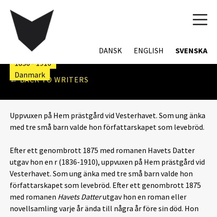
TOG
JOHANNE HELENE
NAVI
CAROLINE SCHIØRRING
DANSK
ENGLISH
SVENSKA
1836 - 1910
Danmark
← BACK TO WRITERS
Uppvuxen på Hem prästgård vid Vesterhavet. Som ung änka
med tre små barn valde hon författarskapet som levebröd.
Efter ett genombrott 1875 med romanen Havets Datter
utgav hon en r (1836-1910), uppvuxen på Hem prästgård vid
Vesterhavet. Som ung änka med tre små barn valde hon
författarskapet som levebröd. Efter ett genombrott 1875
med romanen
Havets Datter
utgav hon en roman eller
novellsamling varje år ända till några år före sin död. Hon