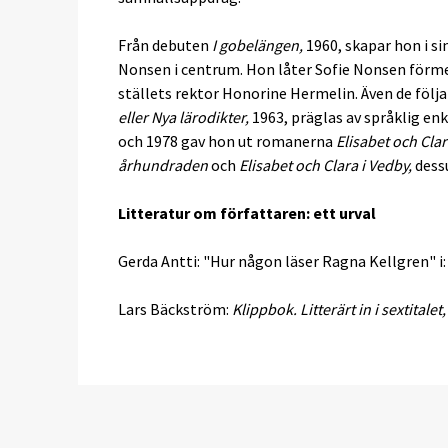
Från debuten
I gobelängen,
1960, skapar hon i si
Nonsen i centrum. Hon låter Sofie Nonsen förme
ställets rektor Honorine Hermelin. Även de föl
eller Nya lärodikter,
1963, präglas av språklig enk
och 1978 gav hon ut romanerna
Elisabet och Cla
århundraden
och
Elisabet och Clara i Vedby,
dess
Litteratur om författaren: ett urval
Gerda Antti: "Hur någon läser Ragna Kellgren" i
Lars Bäckström:
Klippbok. Litterärt in i sextitalet,