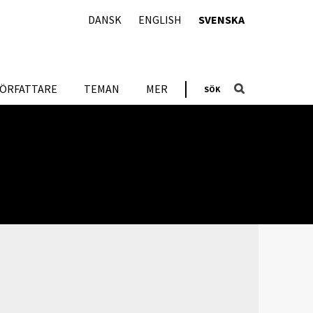
DANSK
ENGLISH
SVENSKA
FÖRFATTARE
TEMAN
MER
SÖK
ADDITIONAL LINKS
Litteratur om/av författaren i libris.kb.se