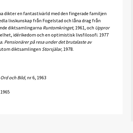
na dikter en fantastivärld med den fingerade familjen
dla livskunskap från Fogelstad och låna drag från
jande diktsamlingarna
Runtomkringet,
1961, och
Uppror
elhet, idérikedom och en optimistisk livsfilosofi. 1977
ra. Pensionärer på resa under det brutalaste av
utom diktsamlingen
Storsjälar,
1978.
:
Ord och Bild,
nr 6, 1963
1965